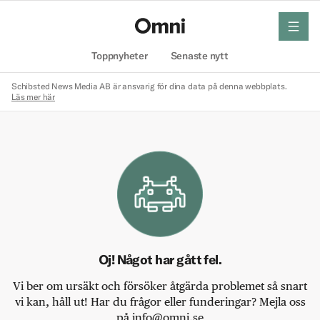
meny
Hem
Toppnyheter
Senaste nytt
Schibsted News Media AB är ansvarig för dina data på denna webbplats.
Läs mer här
Oj! Något har gått fel.
Vi ber om ursäkt och försöker åtgärda problemet så snart
vi kan, håll ut! Har du frågor eller funderingar? Mejla oss
på info@omni.se