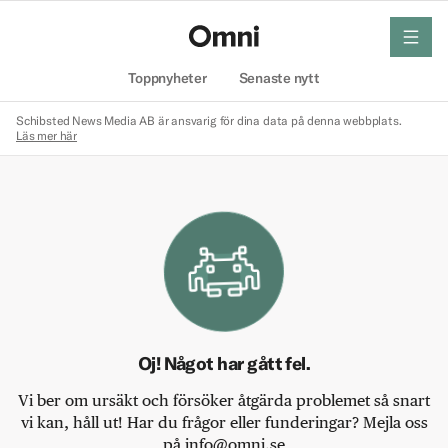
meny
Hem
Toppnyheter
Senaste nytt
Schibsted News Media AB är ansvarig för dina data på denna webbplats.
Läs mer här
Oj! Något har gått fel.
Vi ber om ursäkt och försöker åtgärda problemet så snart
vi kan, håll ut! Har du frågor eller funderingar? Mejla oss
på info@omni.se