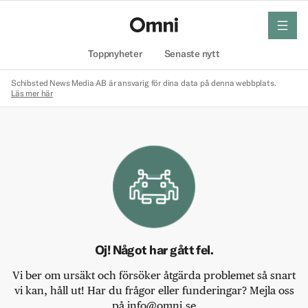
meny
Hem
Toppnyheter
Senaste nytt
Schibsted News Media AB är ansvarig för dina data på denna webbplats.
Läs mer här
Oj! Något har gått fel.
Vi ber om ursäkt och försöker åtgärda problemet så snart
vi kan, håll ut! Har du frågor eller funderingar? Mejla oss
på info@omni.se