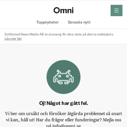
meny
Hem
Toppnyheter
Senaste nytt
Schibsted News Media AB är ansvarig för dina data på denna webbplats.
Läs mer här
Oj! Något har gått fel.
Vi ber om ursäkt och försöker åtgärda problemet så snart
vi kan, håll ut! Har du frågor eller funderingar? Mejla oss
på info@omni.se