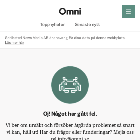
meny
Hem
Toppnyheter
Senaste nytt
Schibsted News Media AB är ansvarig för dina data på denna webbplats.
Läs mer här
Oj! Något har gått fel.
Vi ber om ursäkt och försöker åtgärda problemet så snart
vi kan, håll ut! Har du frågor eller funderingar? Mejla oss
på info@omni.se