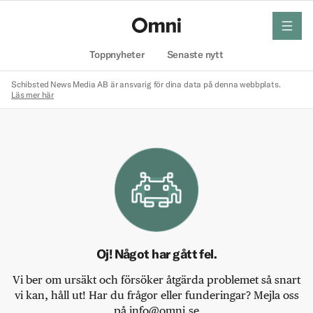
meny
Hem
Toppnyheter
Senaste nytt
Schibsted News Media AB är ansvarig för dina data på denna webbplats.
Läs mer här
Oj! Något har gått fel.
Vi ber om ursäkt och försöker åtgärda problemet så snart
vi kan, håll ut! Har du frågor eller funderingar? Mejla oss
på info@omni.se