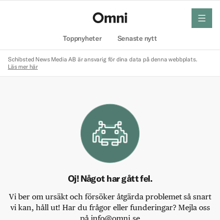
meny
Hem
Toppnyheter
Senaste nytt
Schibsted News Media AB är ansvarig för dina data på denna webbplats.
Läs mer här
Oj! Något har gått fel.
Vi ber om ursäkt och försöker åtgärda problemet så snart
vi kan, håll ut! Har du frågor eller funderingar? Mejla oss
på info@omni.se