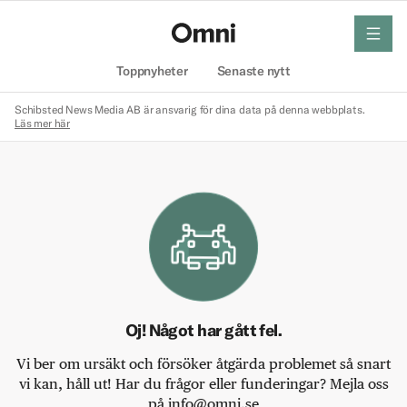
meny
Hem
Toppnyheter
Senaste nytt
Schibsted News Media AB är ansvarig för dina data på denna webbplats.
Läs mer här
Oj! Något har gått fel.
Vi ber om ursäkt och försöker åtgärda problemet så snart
vi kan, håll ut! Har du frågor eller funderingar? Mejla oss
på info@omni.se