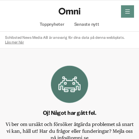
meny
Hem
Toppnyheter
Senaste nytt
Schibsted News Media AB är ansvarig för dina data på denna webbplats.
Läs mer här
Oj! Något har gått fel.
Vi ber om ursäkt och försöker åtgärda problemet så snart
vi kan, håll ut! Har du frågor eller funderingar? Mejla oss
på info@omni.se