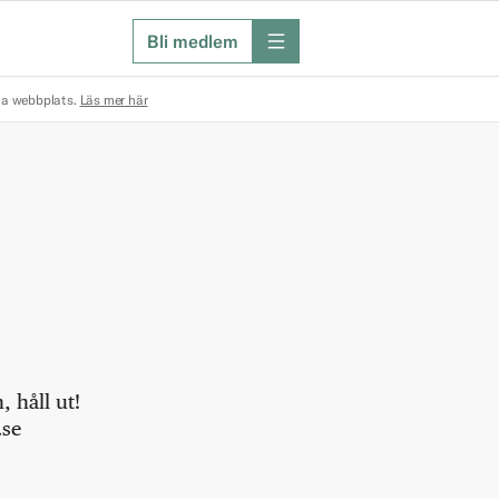
Bli medlem
meny
na webbplats.
Läs mer här
 håll ut!
.se