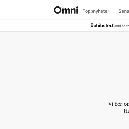
Toppnyheter
Sena
Hem
Omni är en
Vi ber o
Ha