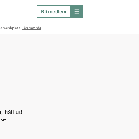
Bli medlem
meny
na webbplats.
Läs mer här
 håll ut!
.se