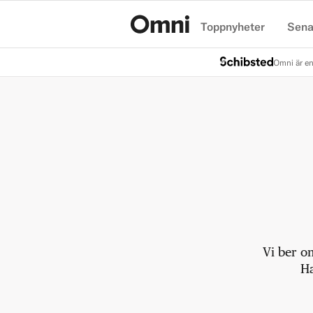
Toppnyheter
Sena
Hem
Omni är en
Vi ber o
Ha