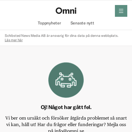
meny
Hem
Toppnyheter
Senaste nytt
Schibsted News Media AB är ansvarig för dina data på denna webbplats.
Läs mer här
Oj! Något har gått fel.
Vi ber om ursäkt och försöker åtgärda problemet så snart
vi kan, håll ut! Har du frågor eller funderingar? Mejla oss
på info@omni.se