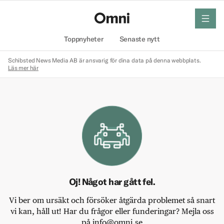
meny
Hem
Toppnyheter
Senaste nytt
Schibsted News Media AB är ansvarig för dina data på denna webbplats.
Läs mer här
Oj! Något har gått fel.
Vi ber om ursäkt och försöker åtgärda problemet så snart
vi kan, håll ut! Har du frågor eller funderingar? Mejla oss
på info@omni.se