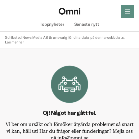
meny
Hem
Toppnyheter
Senaste nytt
Schibsted News Media AB är ansvarig för dina data på denna webbplats.
Läs mer här
Oj! Något har gått fel.
Vi ber om ursäkt och försöker åtgärda problemet så snart
vi kan, håll ut! Har du frågor eller funderingar? Mejla oss
på info@omni.se