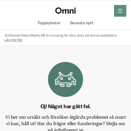
meny
Hem
Toppnyheter
Senaste nytt
Schibsted News Media AB är ansvarig för dina data på denna webbplats.
Läs mer här
Oj! Något har gått fel.
Vi ber om ursäkt och försöker åtgärda problemet så snart
vi kan, håll ut! Har du frågor eller funderingar? Mejla oss
på info@omni.se