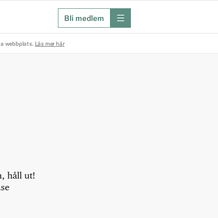
Bli medlem
meny
na webbplats.
Läs mer här
 håll ut!
.se