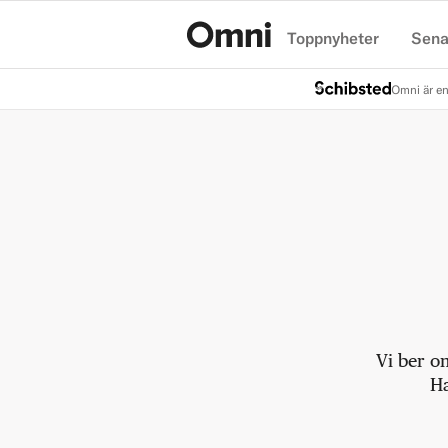
Toppnyheter
Sena
Hem
Omni är en
Vi ber o
Ha