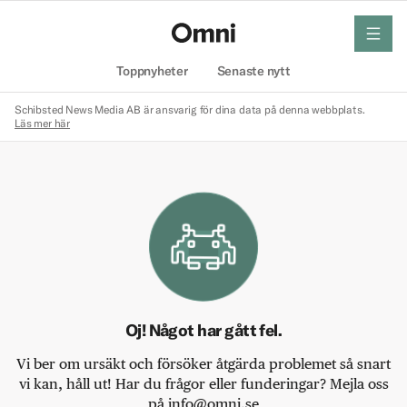
meny
Hem
Toppnyheter
Senaste nytt
Schibsted News Media AB är ansvarig för dina data på denna webbplats.
Läs mer här
Oj! Något har gått fel.
Vi ber om ursäkt och försöker åtgärda problemet så snart
vi kan, håll ut! Har du frågor eller funderingar? Mejla oss
på info@omni.se