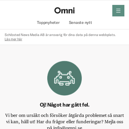
meny
Hem
Toppnyheter
Senaste nytt
Schibsted News Media AB är ansvarig för dina data på denna webbplats.
Läs mer här
Oj! Något har gått fel.
Vi ber om ursäkt och försöker åtgärda problemet så snart
vi kan, håll ut! Har du frågor eller funderingar? Mejla oss
på info@omni.se