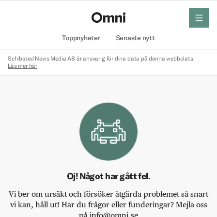
meny
Hem
Toppnyheter
Senaste nytt
Schibsted News Media AB är ansvarig för dina data på denna webbplats.
Läs mer här
Oj! Något har gått fel.
Vi ber om ursäkt och försöker åtgärda problemet så snart
vi kan, håll ut! Har du frågor eller funderingar? Mejla oss
på info@omni.se