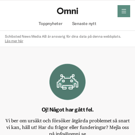
meny
Hem
Toppnyheter
Senaste nytt
Schibsted News Media AB är ansvarig för dina data på denna webbplats.
Läs mer här
Oj! Något har gått fel.
Vi ber om ursäkt och försöker åtgärda problemet så snart
vi kan, håll ut! Har du frågor eller funderingar? Mejla oss
på info@omni.se