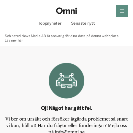
meny
Hem
Toppnyheter
Senaste nytt
Schibsted News Media AB är ansvarig för dina data på denna webbplats.
Läs mer här
Oj! Något har gått fel.
Vi ber om ursäkt och försöker åtgärda problemet så snart
vi kan, håll ut! Har du frågor eller funderingar? Mejla oss
på info@omni.se