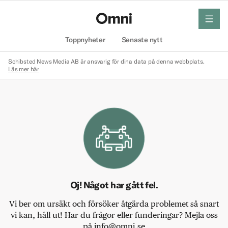
meny
Hem
Toppnyheter
Senaste nytt
Schibsted News Media AB är ansvarig för dina data på denna webbplats.
Läs mer här
Oj! Något har gått fel.
Vi ber om ursäkt och försöker åtgärda problemet så snart
vi kan, håll ut! Har du frågor eller funderingar? Mejla oss
på info@omni.se