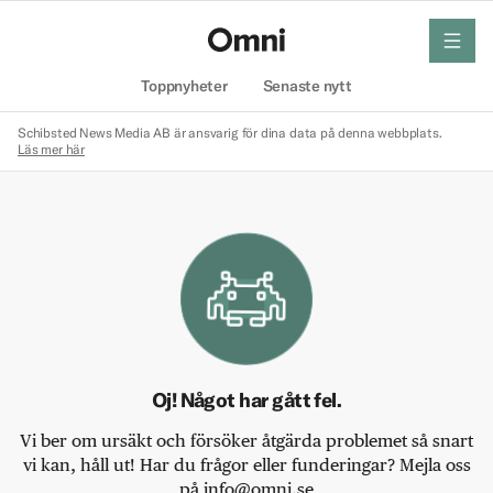
meny
Hem
Toppnyheter
Senaste nytt
Schibsted News Media AB är ansvarig för dina data på denna webbplats.
Läs mer här
Oj! Något har gått fel.
Vi ber om ursäkt och försöker åtgärda problemet så snart
vi kan, håll ut! Har du frågor eller funderingar? Mejla oss
på info@omni.se