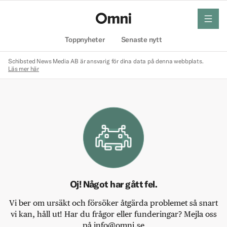
meny
Hem
Toppnyheter
Senaste nytt
Schibsted News Media AB är ansvarig för dina data på denna webbplats.
Läs mer här
Oj! Något har gått fel.
Vi ber om ursäkt och försöker åtgärda problemet så snart
vi kan, håll ut! Har du frågor eller funderingar? Mejla oss
på info@omni.se