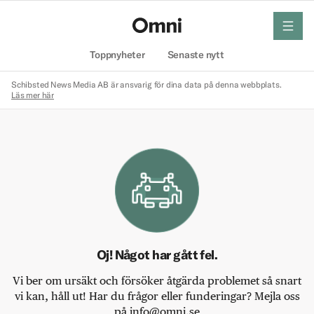
meny
Hem
Toppnyheter
Senaste nytt
Schibsted News Media AB är ansvarig för dina data på denna webbplats.
Läs mer här
Oj! Något har gått fel.
Vi ber om ursäkt och försöker åtgärda problemet så snart
vi kan, håll ut! Har du frågor eller funderingar? Mejla oss
på info@omni.se