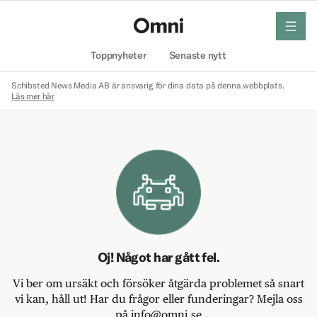
meny
Hem
Toppnyheter
Senaste nytt
Schibsted News Media AB är ansvarig för dina data på denna webbplats.
Läs mer här
Oj! Något har gått fel.
Vi ber om ursäkt och försöker åtgärda problemet så snart
vi kan, håll ut! Har du frågor eller funderingar? Mejla oss
på info@omni.se