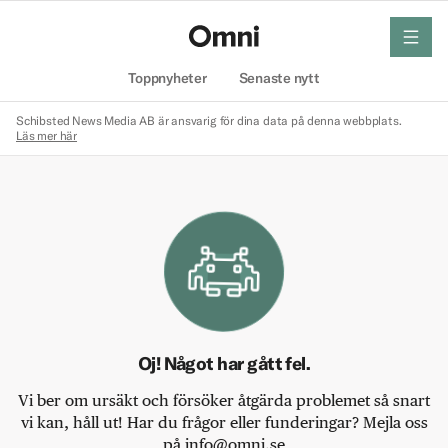
meny
Hem
Toppnyheter
Senaste nytt
Schibsted News Media AB är ansvarig för dina data på denna webbplats.
Läs mer här
Oj! Något har gått fel.
Vi ber om ursäkt och försöker åtgärda problemet så snart
vi kan, håll ut! Har du frågor eller funderingar? Mejla oss
på info@omni.se