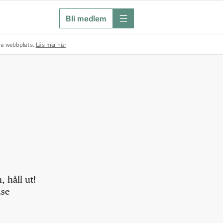
Bli medlem
meny
na webbplats.
Läs mer här
 håll ut!
.se