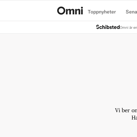
Toppnyheter
Sena
Hem
Omni är en
Vi ber o
Ha