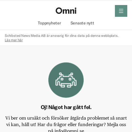
meny
Hem
Toppnyheter
Senaste nytt
Schibsted News Media AB är ansvarig för dina data på denna webbplats.
Läs mer här
Oj! Något har gått fel.
Vi ber om ursäkt och försöker åtgärda problemet så snart
vi kan, håll ut! Har du frågor eller funderingar? Mejla oss
på info@omni.se