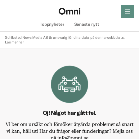
meny
Hem
Toppnyheter
Senaste nytt
Schibsted News Media AB är ansvarig för dina data på denna webbplats.
Läs mer här
Oj! Något har gått fel.
Vi ber om ursäkt och försöker åtgärda problemet så snart
vi kan, håll ut! Har du frågor eller funderingar? Mejla oss
på info@omni.se