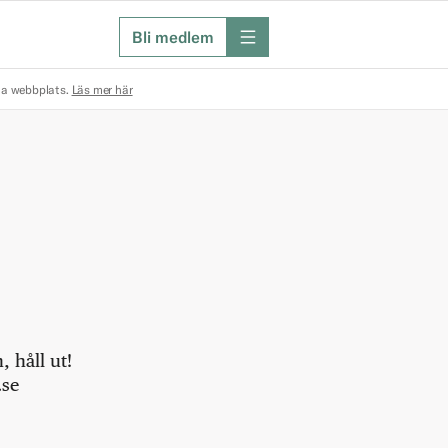
Bli medlem
meny
na webbplats.
Läs mer här
 håll ut!
.se