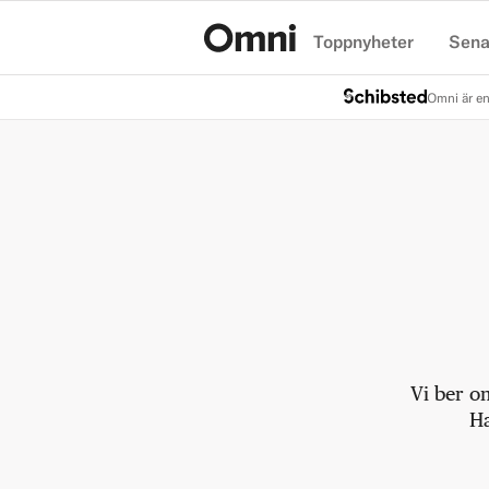
Toppnyheter
Sena
Hem
Omni är en
Vi ber o
Ha