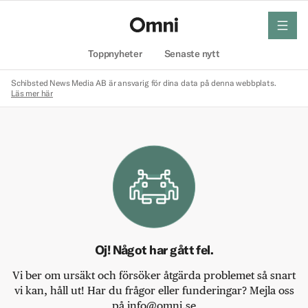
meny
Hem
Toppnyheter
Senaste nytt
Schibsted News Media AB är ansvarig för dina data på denna webbplats.
Läs mer här
Oj! Något har gått fel.
Vi ber om ursäkt och försöker åtgärda problemet så snart
vi kan, håll ut! Har du frågor eller funderingar? Mejla oss
på info@omni.se