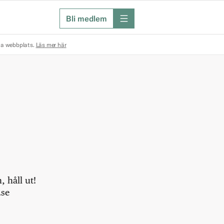
Bli medlem
meny
na webbplats.
Läs mer här
 håll ut!
.se