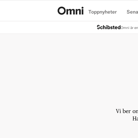
Toppnyheter
Sena
Hem
Omni är en
Vi ber o
Ha