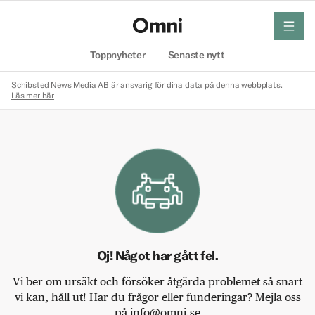
meny
Hem
Toppnyheter
Senaste nytt
Schibsted News Media AB är ansvarig för dina data på denna webbplats.
Läs mer här
Oj! Något har gått fel.
Vi ber om ursäkt och försöker åtgärda problemet så snart
vi kan, håll ut! Har du frågor eller funderingar? Mejla oss
på info@omni.se