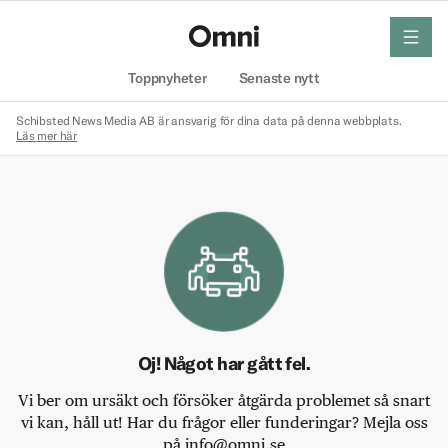
meny
Hem
Toppnyheter
Senaste nytt
Schibsted News Media AB är ansvarig för dina data på denna webbplats.
Läs mer här
Oj! Något har gått fel.
Vi ber om ursäkt och försöker åtgärda problemet så snart
vi kan, håll ut! Har du frågor eller funderingar? Mejla oss
på info@omni.se