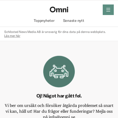
meny
Hem
Toppnyheter
Senaste nytt
Schibsted News Media AB är ansvarig för dina data på denna webbplats.
Läs mer här
Oj! Något har gått fel.
Vi ber om ursäkt och försöker åtgärda problemet så snart
vi kan, håll ut! Har du frågor eller funderingar? Mejla oss
på info@omni.se