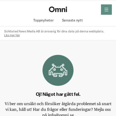
meny
Hem
Toppnyheter
Senaste nytt
Schibsted News Media AB är ansvarig för dina data på denna webbplats.
Läs mer här
Oj! Något har gått fel.
Vi ber om ursäkt och försöker åtgärda problemet så snart
vi kan, håll ut! Har du frågor eller funderingar? Mejla oss
på info@omni.se