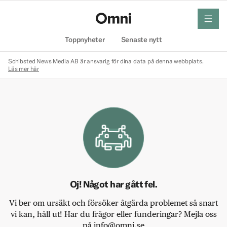
meny
Hem
Toppnyheter
Senaste nytt
Schibsted News Media AB är ansvarig för dina data på denna webbplats.
Läs mer här
Oj! Något har gått fel.
Vi ber om ursäkt och försöker åtgärda problemet så snart
vi kan, håll ut! Har du frågor eller funderingar? Mejla oss
på info@omni.se