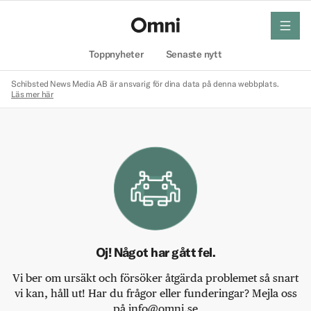
meny
Hem
Toppnyheter
Senaste nytt
Schibsted News Media AB är ansvarig för dina data på denna webbplats.
Läs mer här
Oj! Något har gått fel.
Vi ber om ursäkt och försöker åtgärda problemet så snart
vi kan, håll ut! Har du frågor eller funderingar? Mejla oss
på info@omni.se