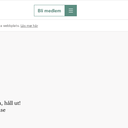
Bli medlem
meny
na webbplats.
Läs mer här
 håll ut!
.se