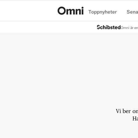
Toppnyheter
Sena
Hem
Omni är en
Vi ber o
Ha