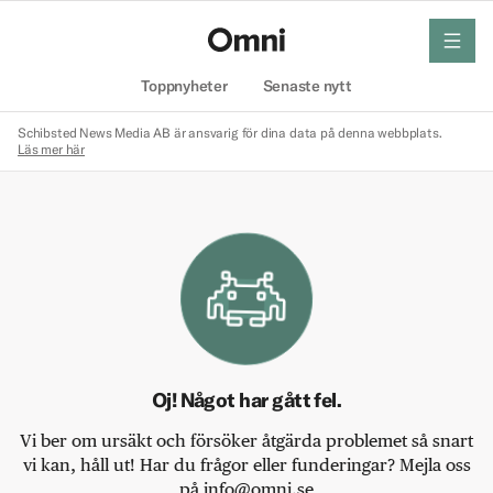
meny
Hem
Toppnyheter
Senaste nytt
Schibsted News Media AB är ansvarig för dina data på denna webbplats.
Läs mer här
Oj! Något har gått fel.
Vi ber om ursäkt och försöker åtgärda problemet så snart
vi kan, håll ut! Har du frågor eller funderingar? Mejla oss
på info@omni.se