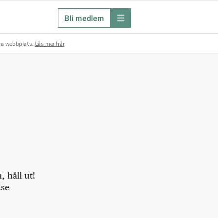
Bli medlem
meny
na webbplats.
Läs mer här
 håll ut!
.se