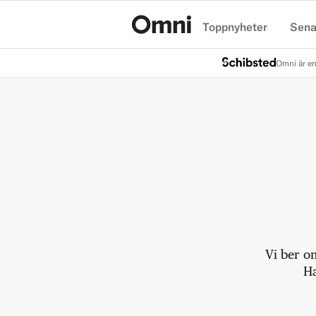
Toppnyheter
Sena
Hem
Omni är en
Vi ber o
Ha