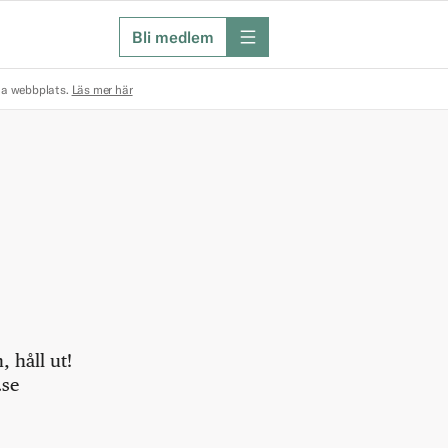
Bli medlem
meny
na webbplats.
Läs mer här
 håll ut!
.se