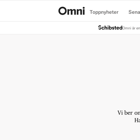
Toppnyheter
Sena
Hem
Omni är en
Vi ber o
Ha