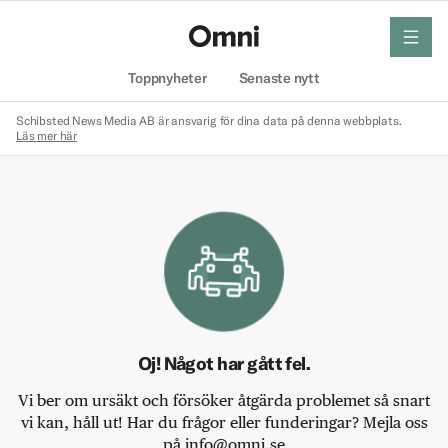
meny
Hem
Toppnyheter
Senaste nytt
Schibsted News Media AB är ansvarig för dina data på denna webbplats.
Läs mer här
Oj! Något har gått fel.
Vi ber om ursäkt och försöker åtgärda problemet så snart
vi kan, håll ut! Har du frågor eller funderingar? Mejla oss
på info@omni.se