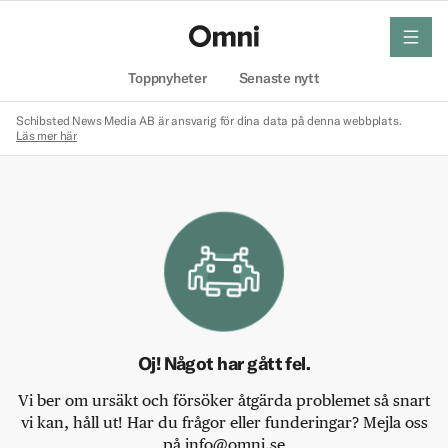
meny
Hem
Toppnyheter
Senaste nytt
Schibsted News Media AB är ansvarig för dina data på denna webbplats.
Läs mer här
Oj! Något har gått fel.
Vi ber om ursäkt och försöker åtgärda problemet så snart
vi kan, håll ut! Har du frågor eller funderingar? Mejla oss
på info@omni.se