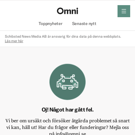
meny
Hem
Toppnyheter
Senaste nytt
Schibsted News Media AB är ansvarig för dina data på denna webbplats.
Läs mer här
Oj! Något har gått fel.
Vi ber om ursäkt och försöker åtgärda problemet så snart
vi kan, håll ut! Har du frågor eller funderingar? Mejla oss
på info@omni.se