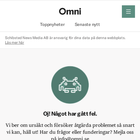
meny
Hem
Toppnyheter
Senaste nytt
Schibsted News Media AB är ansvarig för dina data på denna webbplats.
Läs mer här
Oj! Något har gått fel.
Vi ber om ursäkt och försöker åtgärda problemet så snart
vi kan, håll ut! Har du frågor eller funderingar? Mejla oss
på info@omni.se