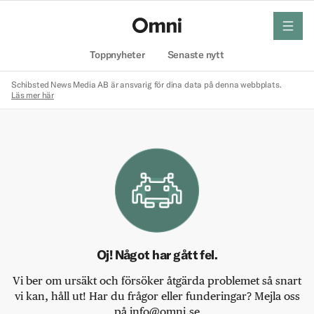
meny
Hem
Toppnyheter
Senaste nytt
Schibsted News Media AB är ansvarig för dina data på denna webbplats.
Läs mer här
Oj! Något har gått fel.
Vi ber om ursäkt och försöker åtgärda problemet så snart
vi kan, håll ut! Har du frågor eller funderingar? Mejla oss
på info@omni.se