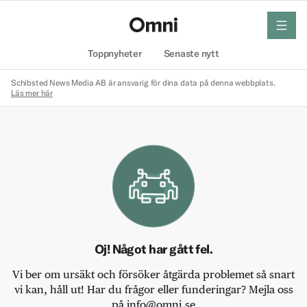
meny
Hem
Toppnyheter
Senaste nytt
Schibsted News Media AB är ansvarig för dina data på denna webbplats.
Läs mer här
Oj! Något har gått fel.
Vi ber om ursäkt och försöker åtgärda problemet så snart
vi kan, håll ut! Har du frågor eller funderingar? Mejla oss
på info@omni.se