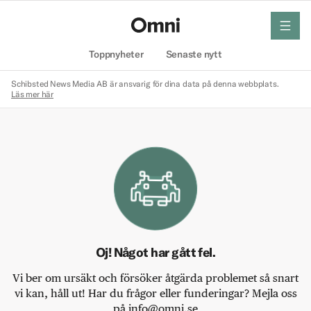
meny
Hem
Toppnyheter
Senaste nytt
Schibsted News Media AB är ansvarig för dina data på denna webbplats.
Läs mer här
Oj! Något har gått fel.
Vi ber om ursäkt och försöker åtgärda problemet så snart
vi kan, håll ut! Har du frågor eller funderingar? Mejla oss
på info@omni.se